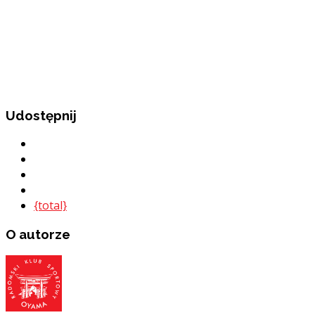
Udostępnij
{total}
O autorze