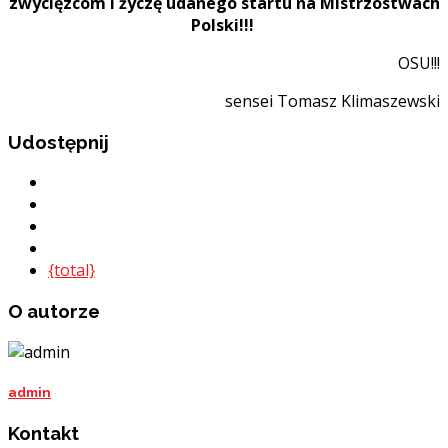
zwycięzcom i życzę udanego startu na Mistrzostwach
Polski!!!
OSU!!!
sensei Tomasz Klimaszewski
Udostępnij
{total}
O autorze
admin
Kontakt