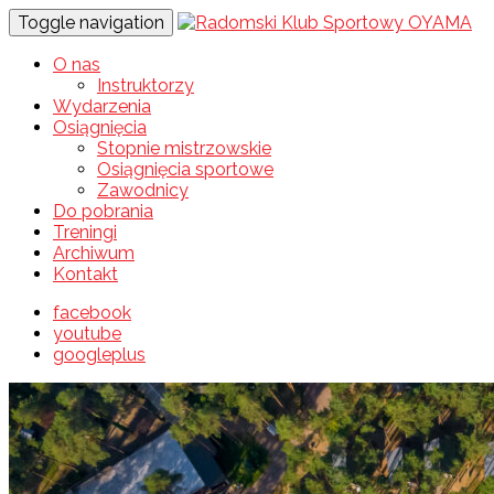
Toggle navigation
O nas
Instruktorzy
Wydarzenia
Osiągnięcia
Stopnie mistrzowskie
Osiągnięcia sportowe
Zawodnicy
Do pobrania
Treningi
Archiwum
Kontakt
facebook
youtube
googleplus